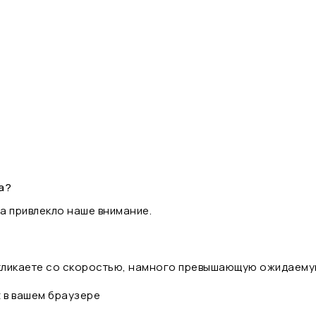
а?
а привлекло наше внимание.
 кликаете со скоростью, намного превышающую ожидаему
t в вашем браузере