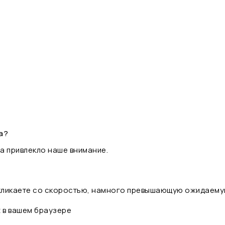
а?
а привлекло наше внимание.
 кликаете со скоростью, намного превышающую ожидаему
t в вашем браузере